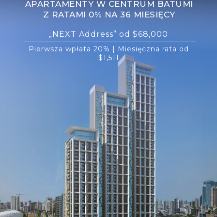
APARTAMENTY W CENTRUM BATUMI
Z RATAMI 0% NA 36 MIESIĘCY
„NEXT Address” od $68,000
Pierwsza wpłata 20% | Miesięczna rata od
$1,511