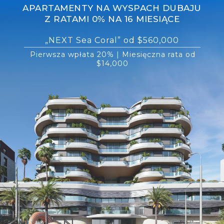
APARTAMENTY NA WYSPACH DUBAJU
Z RATAMI 0% NA 16 MIESIĄCE
„NEXT Sea Coral” od $560,000
Pierwsza wpłata 20% | Miesięczna rata od
$14,000