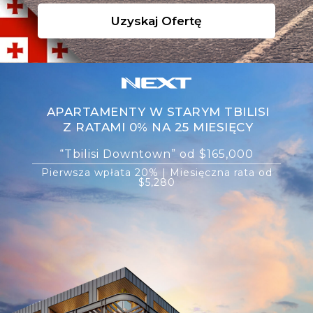
Uzyskaj Ofertę
APARTAMENTY W STARYM TBILISI
Z RATAMI 0% NA 25 MIESIĘCY
“Tbilisi Downtown” od $165,000
Pierwsza wpłata 20% | Miesięczna rata od
$5,280