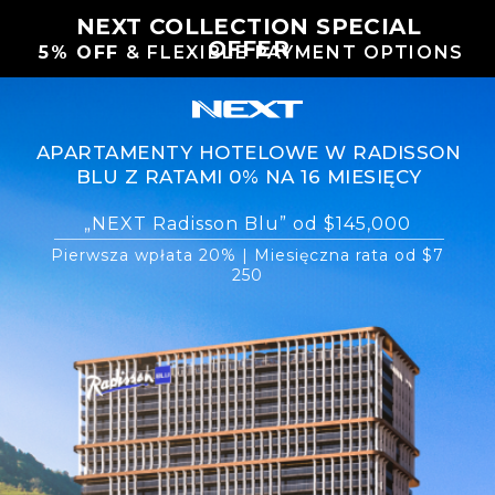
NEXT COLLECTION SPECIAL
OFFER
5% OFF
& FLEXIBLE PAYMENT OPTIONS
APARTAMENTY HOTELOWE W RADISSON
BLU Z RATAMI 0% NA 16 MIESIĘCY
„NEXT Radisson Blu” od $145,000
Pierwsza wpłata 20% | Miesięczna rata od $7
250