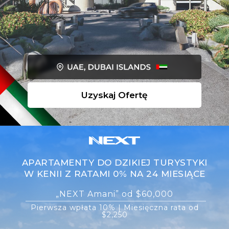
Uzyskaj Ofertę
APARTAMENTY DO DZIKIEJ TURYSTYKI
W KENII Z RATAMI 0% NA 24 MIESIĄCE
„NEXT Amani” od $60,000
Pierwsza wpłata 10% | Miesięczna rata od
$2,250