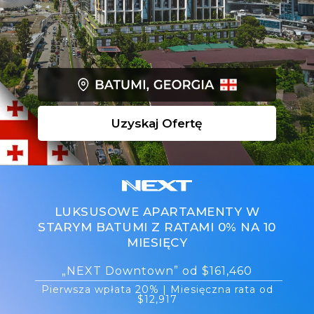
Uzyskaj Ofertę
LUKSUSOWE APARTAMENTY W
STARYM BATUMI Z RATAMI 0% NA 10
MIESIĘCY
„NEXT Downtown” od $161,460
Pierwsza wpłata 20% | Miesięczna rata od
$12,917