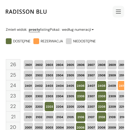
prosty
Zmień widok
:
listing
Pokaż
:
według numeracji
DOSTĘPNE
REZERWACJA
NIEDOSTĘPNE
26
2601
2602
2603
2604
2605
2606
2607
2608
2609
2610
25
2501
2502
2503
2504
2505
2506
2507
2508
2509
2510
24
2401
2402
2403
2404
2405
2406
2407
2408
2409
2410
23
2301
2302
2303
2304
2305
2306
2307
2308
2309
2310
22
2201
2202
2203
2204
2205
2206
2207
2208
2209
2210
21
2101
2102
2103
2104
2105
2106
2107
2108
2109
2110
20
2001
2002
2003
2004
2005
2006
2007
2008
2009
2010