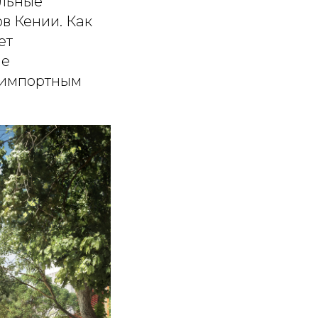
альные
в Кении. Как
ет
ые
о импортным