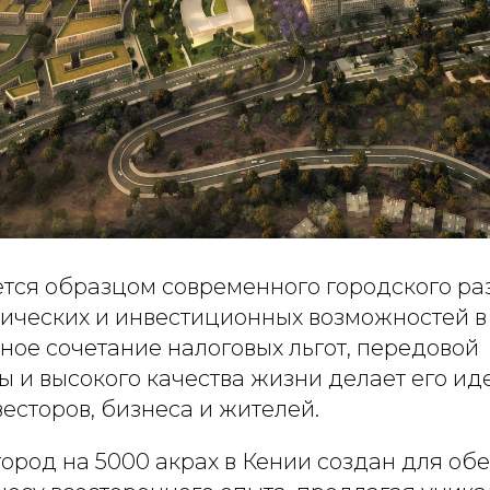
ется образцом современного городского ра
ических и инвестиционных возможностей в
ное сочетание налоговых льгот, передовой
ы и высокого качества жизни делает его и
есторов, бизнеса и жителей.
ород на 5000 акрах в Кении создан для об