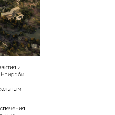
звития и
 Найроби,
деальным
еспечения