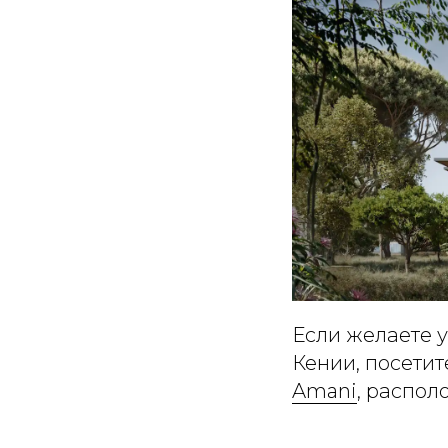
Если желаете 
Кении, посети
Amani
, распол