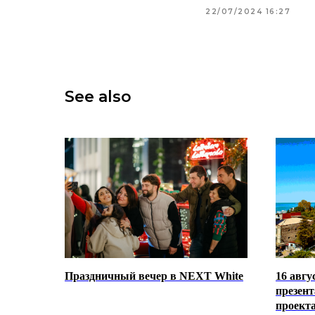
22/07/2024 16:27
See also
Праздничный вечер в NEXT White
16 авгу
презен
проекта