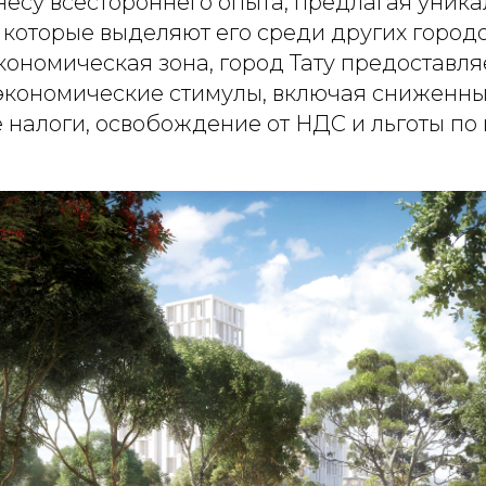
несу всестороннего опыта, предлагая уник
которые выделяют его среди других городо
ономическая зона, город Тату предоставля
экономические стимулы, включая сниженн
 налоги, освобождение от НДС и льготы п