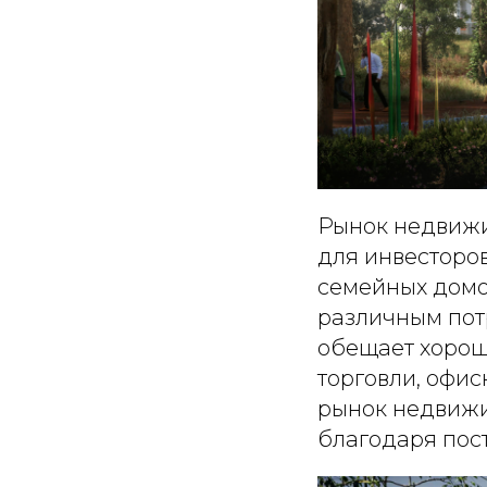
Рынок недвижи
для инвесторов
семейных домо
различным пот
обещает хорош
торговли, офи
рынок недвижи
благодаря пост