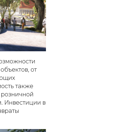
возможности
объектов, от
ующих
ость также
 розничной
. Инвестиции в
звраты