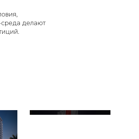
ловия,
-среда делают
тиций.