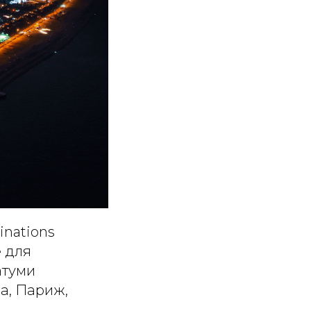
inations
е для
атуми
а, Париж,