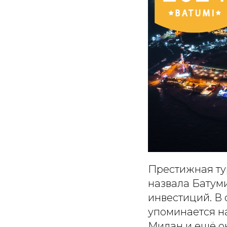
Престижная ту
назвала Батум
инвестиций. В
упоминается на
Милан и ещё ок