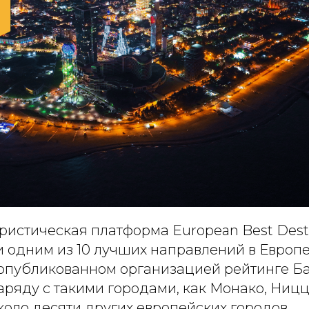
ристическая платформа European Best Dest
и одним из 10 лучших направлений в Европ
 опубликованном организацией рейтинге Б
ряду с такими городами, как Монако, Ницц
оло десяти других европейских городов.