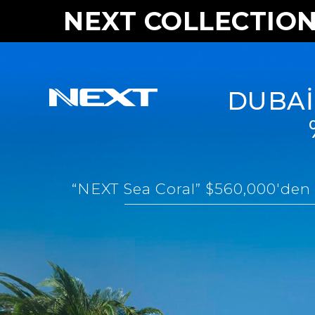
NEXT COLLECTION
DUBAİ
“NEXT Sea Coral” $560,000'den b