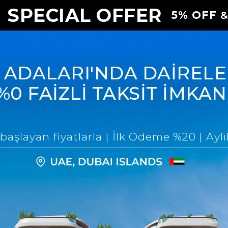
 SPECIAL OFFER
5% OFF
&
 ADALARI'NDA DAİRELER
%0 FAİZLİ TAKSİT İMKAN
aşlayan fiyatlarla | İlk Ödeme %20 | Ayl