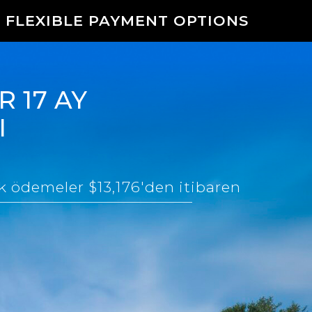
 FLEXIBLE PAYMENT OPTIONS
 17 AY
I
ık ödemeler $13,176'den itibaren