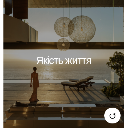
та амбіцій, надихає кожного з великими мріями та
прагненнями досягти більшого.
: Дубай — багатокультурне
Культурне розмаїття
місто, яке процвітає в глобальній спільноті та
створює багате, динамічне середовище.