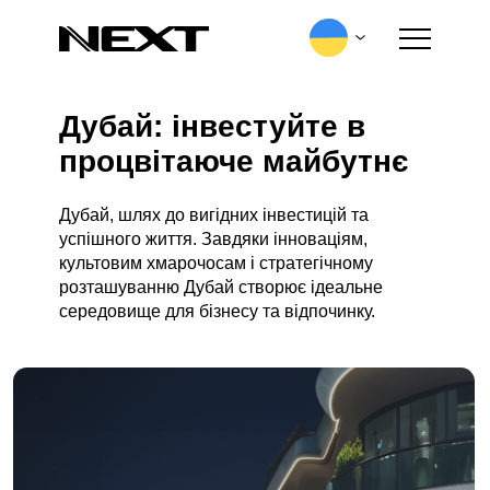
Дубай: інвестуйте в
Проекти
Інвестиційна
Про нас
Керуюча
процвітаюче майбутнє
привабливість
компанія
Замовити 
Дубай, шлях до вигідних інвестицій та
успішного життя. Завдяки інноваціям,
культовим хмарочосам і стратегічному
розташуванню Дубай створює ідеальне
середовище для бізнесу та відпочинку.
Інвестиційне середовище
: Дубай,
Стратегічне розташування
позиціонований як бізнес-центр на Близькому
Сході, використовує своє стратегічне
розташування для максимального розширення
доступу до ринку та торгових можливостей в Азії,
Європі та Африці.