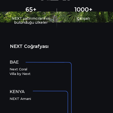
65+
1000+
NEXT yatırımcılarının
Çalışan
bulunduğu ülkeler
NEXT Coğrafyası
BAE
Next Coral
Villa by Next
KENYA
NEXT Amani