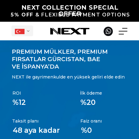
NEXT COLLECTION SPECIAL
OFFER
5% OFF
& FLEXIBLE PAYMENT OPTIONS
PREMIUM MÜLKLER, PREMIUM
FIRSATLAR GÜRCISTAN, BAE
Türk
VE İSPANYA’DA
NEXT ile gayrimenkulde en yüksek geliri elde edin
ROI
İlk ödeme
%12
%20
Georgia'da İnşaat Halinde
Uluslararası Projeler
Tamamlan
Taksit planı
Faiz oranı
48 aya kadar
%0