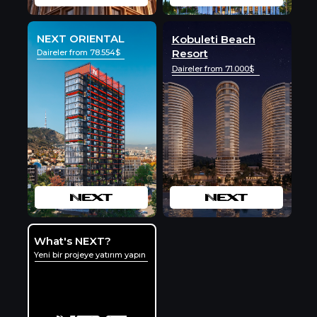
NEXT ORIENTAL
Kobuleti Beach
Resort
Daireler from 78.554$
Daireler from 71.000$
What's NEXT?
Ön Satış Fırsatları
Yeni bir projeye yatırım yapın