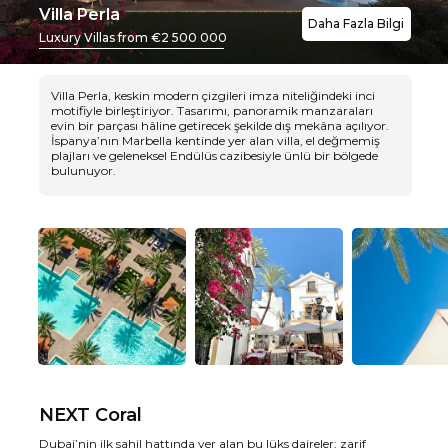
Villa Perla
Daha Fazla Bilgi
Luxury Villas from €2 500 000
Villa Perla, keskin modern çizgileri imza niteliğindeki inci
motifiyle birleştiriyor. Tasarımı, panoramik manzaraları
evin bir parçası hâline getirecek şekilde dış mekâna açılıyor.
İspanya’nın Marbella kentinde yer alan villa, el değmemiş
Dubai’nin ilk sahil hattında yer alan bu lüks daireler; zarif
plajları ve geleneksel Endülüs cazibesiyle ünlü bir bölgede
bulunuyor.
mimariyi ve etkileyici panoramik deniz manzaralarını bir
araya getiriyor. Proje, görsel uyumu ve sofistike tasarımı ön
plana çıkarıyor.
NEXT Coral
Dubai’nin ilk sahil hattında yer alan bu lüks daireler; zarif