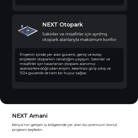
NEXT Otopark
Sakinler ve misafirler için ayrılmış
Kenya’nın gelişen iş bölgesinde yer alan bu premium konut
otopark alanlarıyla maksimum konfor.
projesini keşfedin. Modern yaşamı doğal manzaranın
egzotik güzelliğiyle buluşturan, doğa, konfor ve gelişimin
bir araya geldiği eşsiz bir yaşam ve yatırım fırsatı sunuyor.
Projenin içinde yer alan güvenli, geniş ve kolay
erişilebilir otoparkın rahatlığını yaşayın. Sakinler ve
misafirler için tasarlanan otopark alanımız;
asansörlere doğrudan erişim, kesintisiz giriş-çıkış ve
7/24 güvenlik ile tam bir huzur sağlar.
NEXT Amani
Kenya’nın gelişen iş bölgesinde yer alan bu premium konut
projesini keşfedin.