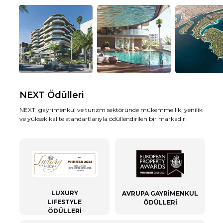
yüksek kalite standartlarıyla ödüllendirilen bir markadır. Üstün pr
olan bağlılığımız, bize küresel tanınırlık ve sektörün saygısını
kazandırmıştır.
NEXT Ödülleri
NEXT; gayrimenkul ve turizm sektöründe mükemmellik, yenilik
ve yüksek kalite standartlarıyla ödüllendirilen bir markadır.
LUXURY
AVRUPA GAYRİMENKUL
LIFESTYLE
ÖDÜLLERİ
ÖDÜLLERİ