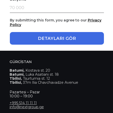
By submitting this form, you agree to our
Privacy
Polic
y
DETAYLARI GÖR
GÜRCİSTAN
Batumi,
Kostava st. 20
Batumi,
Luka Asatiani st. 18
Tbilisi,
Tsurtumia st. 12
Tbilisi,
37m Ilia Chavchavadze Avenue
Pazartesi – Pazar
10:00 – 19:00
+995 514 11 11 11
info@nextgroup.ge