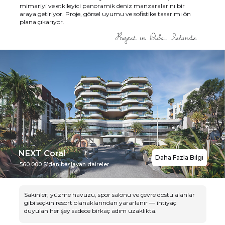
mimariyi ve etkileyici panoramik deniz manzaralarını bir
araya getiriyor. Proje, görsel uyumu ve sofistike tasarımı ön
plana çıkarıyor.
NEXT Coral
Daha Fazla Bilgi
560 000 $’dan başlayan daireler
Sakinler; yüzme havuzu, spor salonu ve çevre dostu alanlar
gibi seçkin resort olanaklarından yararlanır — ihtiyaç
duyulan her şey sadece birkaç adım uzaklıkta.
NEXT; gayrimenkul ve turizm sektöründe mükemmellik, yenilik v