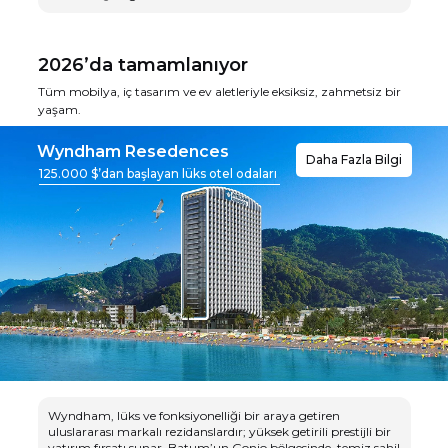
2026’da tamamlanıyor
Tüm mobilya, iç tasarım ve ev aletleriyle eksiksiz, zahmetsiz bir
yaşam.
Wyndham Resedences
Daha Fazla Bilgi
125.000 $’dan başlayan lüks otel odaları
Wyndham, lüks ve fonksiyonelliği bir araya getiren
uluslararası markalı rezidanslardır; yüksek getirili prestijli bir
yatırım fırsatı sunar. Batum’un Gonio bölgesinde, temiz sahil