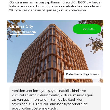
Gürcü sinemasının başyapıtlarının üretildiği, 1930'lu yıllardan
kalma restore edilmiş bir pavyonun etrafında konumlanan
216 özel rezidanstan oluşan seçkin bir koleksiyon.
Cinema City
PRESALE
A Landmark Reborn
Aralık 2026’da Teslim (Tam
Mobilyalı)
Daha Fazla Bilgi Edinin
Yeniden üretilemeyen şeyler: nadirlik, kimlik ve
kültürel anlamdır. Araştırmalar, kültürel miras değeri
taşıyan gayrimenkullerin tam da bu özellikleri
sayesinde %50 ila %200 arasında fiyat primi elde
edebildiğini göstermektedir.