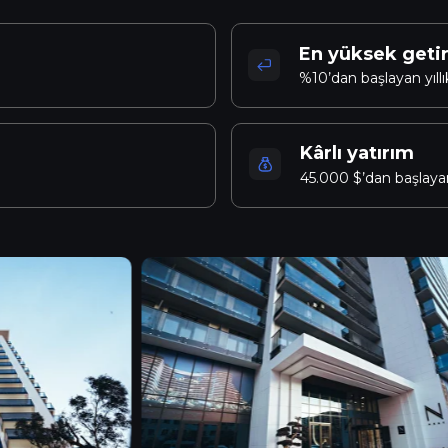
En yüksek getir
%10’dan başlayan yıllık
Kârlı yatırım
45.000 $’dan başlayan
ahile sadece 3 dakika mesafede yer alan NEXT
bir arada sunar.
a ve birçok market, restoran ve plaj barına
eyi hem dinamik hem de son derece konforlu