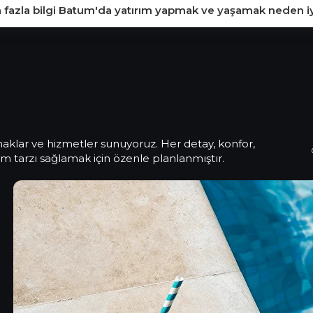
 fazla bilgi Batum'da yatırım yapmak ve yaşamak neden iy
iyi bir yer?
k için iyi bir yer?
a, yeşil alanlar ve günlük konforlara kolay erişim ile sakin 
Forbes v
için verimli bir zemin sunmaktadır:
anaklar ve hizmetler sunuyoruz. Her detay, konfor,
 tarzı sağlamak için özenle planlanmıştır.
UYGUN FIYATLI GELIŞTIRME
EV ŞARJ HAZIR