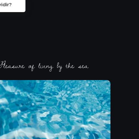
idir?
bir sahil yaşamı sunmaktadır.
e Airbnb'ye göre en iyi gayrimenkul
yatırım pazarlarından biri
2,2 M+ TURIST
Her yıl turistler Batum'a geliyor, oysa şehrin nüfusu
180.000 kişidir.
STRATEJIK KONUM
Avrupa ve Asya'nın kesişme noktasında yer alan
Batum, stratejik bir ticaret merkezi olarak hizmet
vermekte, uluslararası şirketleri çekmekte ve birinci
sınıf gayrimenkul talebini artırmaktadır.
YÖRESEL GASTRONOMI