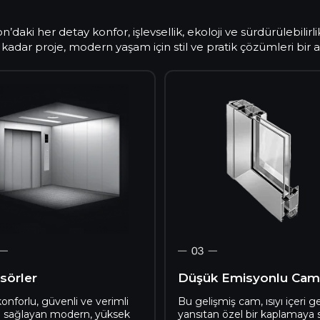
daki her detay konfor, işlevsellik, ekoloji ve sürdürülebilir
dar proje, modern yaşam için stil ve pratik çözümleri bir ar
asyon yönetimi, finansal analizler ve
i özellikler sunar.
sörler
Düşük Emisyonlu Cam
konforlu, güvenli ve verimli
Bu gelişmiş cam, ısıyı içeri ge
m sağlayan modern, yüksek
yansıtan özel bir kaplamaya s