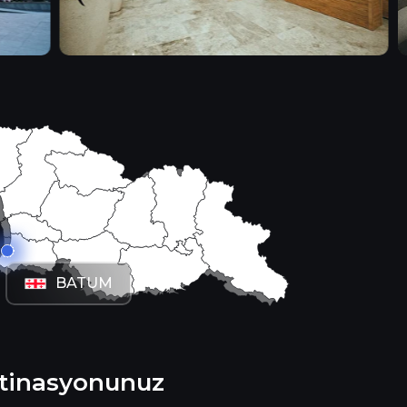
stinasyon
rici yatırım fırsatları arayanların en çok tercih ettiği
BATUM
stinasyonunuz