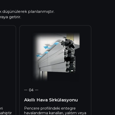
lik düşünülerek planlanmıştır.
aya getirir.
Akıllı Hava Sirkülasyonu
IOS App
Android App
ri
Pencere profilindeki entegre
ahiptir
havalandırma kanalları, yalıtım veya