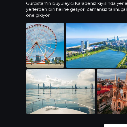
Gürcistan'ın büyüleyici Karadeniz kıyısında yer 
yerlerden biri haline geliyor. Zamansız tarihi, 
öne çıkıyor.
Yatırım Cazibesi
Yaşam Kalitesi