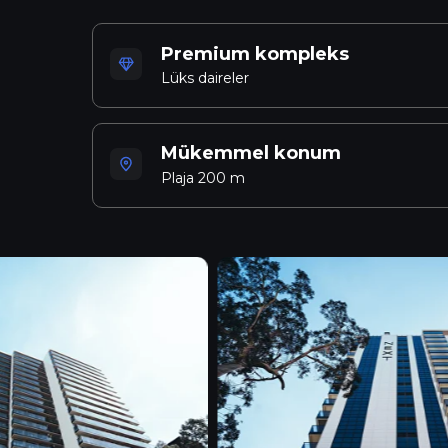
Premium kompleks
Lüks daireler
Mükemmel konum
Plaja 200 m
Batum’un hareketli şehir merkezinde, s
Apartments; deniz ve dağ manzaralarını 
Sakinler, Grand Mall’a, Batum akvaparkın
yakınlığın avantajını yaşar. Bu da bölg
bir yaşam alanı hâline getirir.