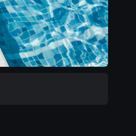
Batum, Gürcü mutfağı ile zengin bir mutfak deneyimi
sunar. Lezzetli haçapuri ve bölgenin mutfak mirasını
yansıtan kaliteli yerel şaraplar bu deneyimin önemli bir
parçasıdır.
KÜLTÜREL ZENGINLIK
Batum, eski ruhu çağdaş yaşam tarzıyla
çeri geri
Pencere profilindeki entegre
harmanlayan canlı bir kültür ortamı ve tarihi
amaya sahiptir
havalandırma kanalları, yalıtım veya
sokaklarla övünür.
 izin verir.
güvenlikten ödün vermeden
kontrollü hava değişimi sağlar.
GÜVENLIK VE ÖZGÜRLÜK
Batum, özgürlük ve güvenliğe odaklanarak
güvenli bir ortam sağlar.