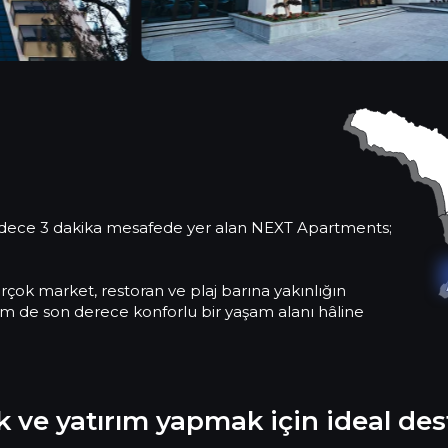
ırım Yapmak İçin İdeal De
sadece 3 dakika mesafede yer alan NEXT Apartments;
 yer alan Batum, hem canlı bir yaşam tarzı hem de umut ve
rçok market, restoran ve plaj barına yakınlığın
em de son derece konforlu bir yaşam alanı hâline
 ve yatırım yapmak için ideal de