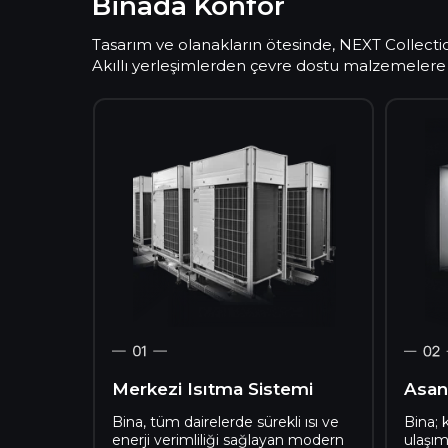
Binada Konfor
2,2
MILYONDAN
FAZLA
Tasarım ve olanakların ötesinde, NEXT Collection’
TURIST
Akıllı yerleşimlerden çevre dostu malzemelere ka
AB
VRE DOSTU
HEDEFLERI
TAM
STRATEJIK
ŞARJ HAZIR
KONUM
RESEL
UYGUN
STRONOMI
FIYATLI
GELIŞTIRME
NEXT PROPERTY; gerçek zamanlı rezerv
ĞAL
ZELLIK
kolay çevrimiçi ödemeler dahil etkileyic
YÜKSEK
GETIRI
AK
POTANSIYELI
NUKSEVERLIK
Merkezi Isıtma Sistemi
Asan
LTÜREL
GINLIK
Bina, tüm dairelerde sürekli ısı ve
Bina; 
enerji verimliliği sağlayan modern
ulaşı