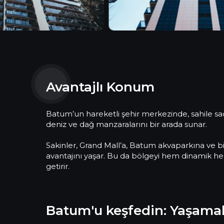
Avantajlı Konum
Batum: Yaşamak ve Yat
Batum’un hareketli şehir merkezinde, sahile 
deniz ve dağ manzaralarını bir arada sunar.
Gürcistan'ın büyüleyici Karadeniz kıyısında
yerlerden biri haline geliyor.
Sakinler, Grand Mall’a, Batum akvaparkına ve bi
avantajını yaşar. Bu da bölgeyi hem dinamik h
getirir.
Batum'u keşfedin: Yaşamak