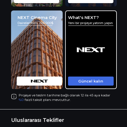
NEXT Cinema City
What's NEXT?
Daireler from 206.000$
Yeni bir projeye yatırım yapın
Güncel kalın
Projeye ve teslim tarihine bağlı olarak 12 ila 45 aya kadar
%0
faizli taksit planı mevcuttur.
Uluslararası Teklifler