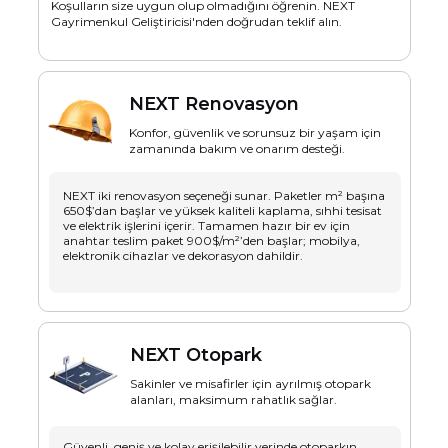
Koşulların size uygun olup olmadığını öğrenin. NEXT
Gayrimenkul Geliştiricisi'nden doğrudan teklif alın.
NEXT Renovasyon
Konfor, güvenlik ve sorunsuz bir yaşam için
zamanında bakım ve onarım desteği.
NEXT iki renovasyon seçeneği sunar. Paketler m² başına
650$’dan başlar ve yüksek kaliteli kaplama, sıhhi tesisat
ve elektrik işlerini içerir. Tamamen hazır bir ev için
anahtar teslim paket 900$/m²’den başlar; mobilya,
elektronik cihazlar ve dekorasyon dahildir.
NEXT Otopark
Sakinler ve misafirler için ayrılmış otopark
alanları, maksimum rahatlık sağlar.
Güvenli, geniş ve kolay erişilebilir yerinde otoparkın