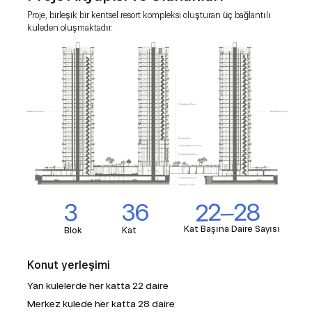
AB HEDEFLERI
Proje, birleşik bir kentsel resort kompleksi oluşturan üç bağlantılı
kuleden oluşmaktadır.
UYGUN MALIYETLI GELIŞTIRME
YÜKSEK GETIRI POTANSIYELI
ULUSLARARASI 5 YILDIZLI MARKA
2,2 MILYONDAN FAZLA TURIST
YÖNETIMI
STRATEJIK KONUM
GELIR POTANSIYELI
MARKALI REZIDANS AVANTAJI
22–28
3
36
ÖZEL ENTEGRE RESORT KONSEPTI
Kat Başına Daire Sayısı
Blok
Kat
CAZIP KONUM
Konut yerleşimi
CAZIP GIRIŞ FIYATLARI VE BÜYÜME
Yan kulelerde her katta 22 daire
POTANSIYELI
Merkez kulede her katta 28 daire