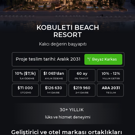
KOBULETI BEACH
RESORT
Kalıcı değerin başyapıtı
Proje teslim tarihi: Aralık 2031
Beyaz Karkas
10% - 12%
60 ay
10% ($7,1k)
$1 065'dan
İLK ÖDEME
AYLIK ÖDEME
0% TAKSIT
YILLIK GETIRI
$71 000
$126 630
$219 960
ARA 2031
STÜDYO
1+1 DAIRE
2+1 DAIRE
TESLIM
30+ YILLIK
lüks ve hizmet deneyimi
Geliştirici ve otel markası ortaklıkları