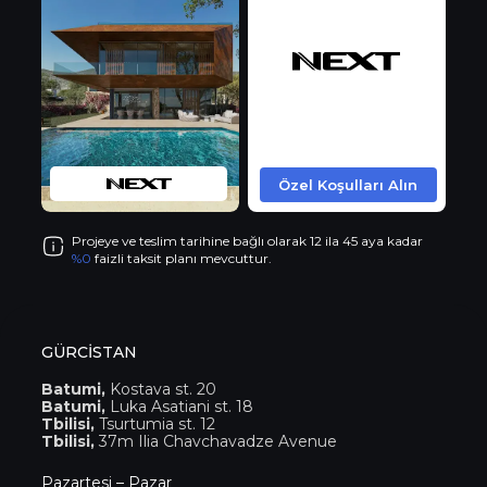
Özel Koşulları Alın
Projeye ve teslim tarihine bağlı olarak 12 ila 45 aya kadar
%0
faizli taksit planı mevcuttur.
GÜRCİSTAN
Batumi,
Kostava st. 20
Batumi,
Luka Asatiani st. 18
Tbilisi,
Tsurtumia st. 12
Tbilisi,
37m Ilia Chavchavadze Avenue
Pazartesi – Pazar