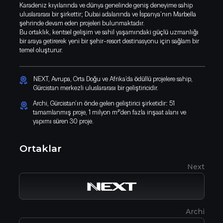
Karadeniz kıyılarında ve dünya genelinde geniş deneyime sahip
uluslararası bir şirkettir; Dubai adalarında ve İspanya’nın Marbella
şehrinde devam eden projeleri bulunmaktadır.
Bu ortaklık, kentsel gelişim ve sahil yaşamındaki güçlü uzmanlığı
bir araya getirerek yeni bir şehir-resort destinasyonu için sağlam bir
temel oluşturur.
NEXT, Avrupa, Orta Doğu ve Afrika’da ödüllü projelere sahip,
Gürcistan merkezli uluslararası bir geliştiricidir.
Archi, Gürcistan’ın önde gelen geliştirici şirketidir: 51
tamamlanmış proje, 1 milyon m²’den fazla inşaat alanı ve
yapımı süren 30 proje.
Ortaklar
Next
IOS App
Android App
Archi