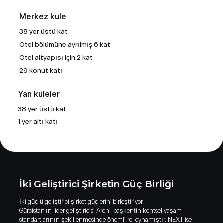
Merkez kule
38 yer üstü kat
Otel bölümüne ayrılmış 6 kat
Otel altyapısı için 2 kat
29 konut katı
Yan kuleler
38 yer üstü kat
1 yer altı katı
İki Geliştirici Şirketin Güç Birliği
İki güçlü geliştirici şirket güçlerini birleştiriyor.
Gürcistan’ın lider geliştiricisi Archi, başkentin kentsel yaşam
standartlarının şekillenmesinde önemli rol oynamıştır. NEXT ise