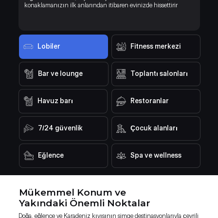
konaklamanızın ilk anlarından itibaren evinizde hissettirir
Lobiler
Fitness merkezi
Bar ve lounge
Toplantı salonları
Havuz barı
Restoranlar
7/24 güvenlik
Çocuk alanları
Eğlence
Spa ve wellness
Mükemmel Konum ve
Yakındaki Önemli Noktalar
Doğa, eğlence ve Karadeniz kıyısının simge destinasyonlarıyla çevrili