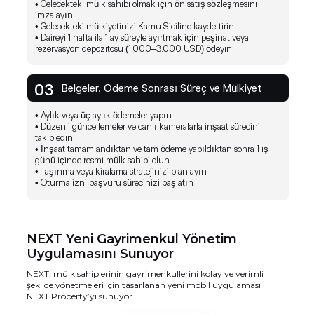
• Gelecekteki mülk sahibi olmak için ön satış sözleşmesini
getirerek NEXT Property, gayrimenkul yönetimi
imzalayın
dönüştürür; kullanıcılar için daha basit ve keyifli
• Gelecekteki mülkiyetinizi Kamu Siciline kaydettirin
sunar.
• Daireyi 1 hafta ila 1 ay süreyle ayırtmak için peşinat veya
rezervasyon depozitosu (1.000–3.000 USD) ödeyin
NEXT P
NEXT
IOS App
Android App
analizl
gelec
Bu uyg
03
Belgeler, Ödeme Sonrası Süreç ve Mülkiyet
takip e
ve dair
• Aylık veya üç aylık ödemeler yapın
• Düzenli güncellemeler ve canlı kameralarla inşaat sürecini
takip edin
• İnşaat tamamlandıktan ve tam ödeme yapıldıktan sonra 1 iş
günü içinde resmi mülk sahibi olun
• Taşınma veya kiralama stratejinizi planlayın
• Oturma izni başvuru sürecinizi başlatın
NEXT Yeni Gayrimenkul Yönetim
Uygulamasını Sunuyor
NEXT, mülk sahiplerinin gayrimenkullerini kolay ve verimli
şekilde yönetmeleri için tasarlanan yeni mobil uygulaması
NEXT Property’yi sunuyor.