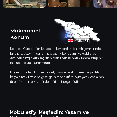
Mükemmel
Konum
KOBULETI
Kobuleti, Gürcistan’ın Karadeniz kıyısındaki önemli şehirlerinden
biridir. 19. yüzyılın sonlarında, yazlık konutların yükseldiği ve
Avrupalı gezginlerin seçkin bir sahil beldesi olarak tanımladığı bir
tatil şehri olarak tanınmıştır.
Bugün Kobuleti; turizm, ticaret, ulaşım ve ekonomik bağlantılar
Kobuleti’yi Keşfedin: Yaşam ve Yatırı
başta olmak üzere bölgesel gelişimde aktif rol oynayarak Acara’nın
İçin İdeal Destinasyon
önemli kent merkezlerinden biri haline gelmiştir.
Kobuleti’yi Keşfedin: Yaşam ve