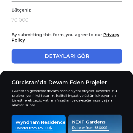
Bütçeniz
By submitting this form, you agree to our
Privacy
Polic
y
DETAYLARI GÖR
Gürcistan’da Devam Eden Projeler
Gürcistan genelinde devam eden en yeni projeleri keşfedin. Bu
projeler, yenilikçi tasarım, kaliteli inşaat ve üstün lokasyonları
birleştirerek cazip yatırım fırsatları ve geleceğe hazır yaşam
alanları sunar.
NEXT Gardens
Wyndham Residence
Daireler from 65.000$
Daireler from 125.000$