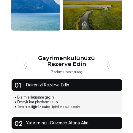
Gayrimenkulünüzü
Rezerve Edin
3 adımlı basit süreç
01
Dairenizi Rezerve Edin
• Bizimle iletişime geçin
• Detaylı kat planlarını alın
• Tercih ettiğiniz daire tipini ve katı seçin
NEXT PROPERTY; gerçek zamanlı rezervasyon 
finansal analizler ve kolay çevrimiçi ödemeler dah
02
Yatırımınızı Güvence Altına Alın
özellikler sunar.
Hizmet ödemelerini çevrimiçi yapmayı kolay ve