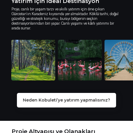
Yatırım İçin İdeal Destinasyon
Proje, canlı bir yaşam tarzı ve akıllı yatırım için öne çıkan
Gürcistan’ın Karadeniz kıyısında yer almaktadır. Köklü tarihi, doğal
güzelliği ve stratejik konumu, burayı bölgenin seçkin
destinasyonlarından biri yapar. Canlı yaşamı ve kârlı yatırımı bir
arada sunar.
Neden Kobuleti Beach Resort’e yatırı
Neden Kobuleti’ye yatırım
Neden Kobuleti Beach Resort’e
yapmalısınız?
Neden Kobuleti’ye yatırım yapmalısınız?
yatırım yapmalısınız?
Forbes ve Airbnb’ye göre gayrimenkul
yatırımı için en iyi pazarlardan biri
Kobuleti, büyüyen turizm sektörü ve yatırım dostu ortamıyla yüksek
Kobuleti, büyüyen turizm sektörü ve yatırım dostu ortamıyla
getirili yatırımlar için cazip bir destinasyondur.
yüksek getirili yatırımlar için cazip bir destinasyondur.
VERGI AVANTAJLARI
Proje Altyapısı ve Olanakları