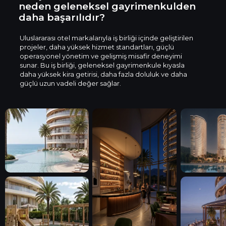
neden geleneksel gayrimenkulden
daha başarılıdır?
Uluslararası otel markalarıyla iş birliği içinde geliştirilen
projeler, daha yüksek hizmet standartları, güçlü
operasyonel yönetim ve gelişmiş misafir deneyimi
sunar. Bu iş birliği, geleneksel gayrimenkule kıyasla
daha yüksek kira getirisi, daha fazla doluluk ve daha
güçlü uzun vadeli değer sağlar.
Kobuleti, Gürcistan’ın Karadeni
yüzyılın sonlarında, yazlık ko
seçkin bir sahil beldesi olarak 
Bugün Kobuleti; turizm, ticar
üzere bölgesel gelişimde aktif
merkezlerinden biri haline gelm