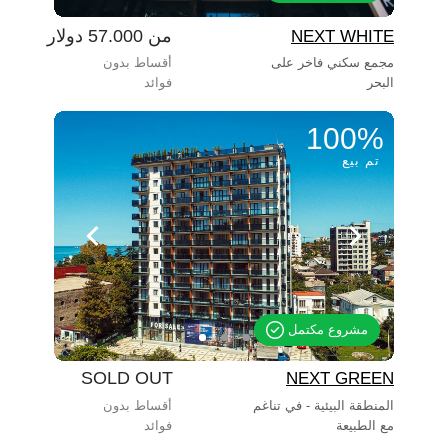
من 57.000 دولار
NEXT WHITE
مجمع سكني فاخر على
أقساط بدون
البحر
فوائد
100%
تم بيع
مشروع مكتمل
SOLD OUT
NEXT GREEN
المنطقة البيئية - في تناغم
أقساط بدون
مع الطبيعة
فوائد