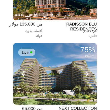
من 135.000 دولار
RADISSON BLU
RESIDENCES
غرف فندق
أقساط بدون
فاخرة
فوائد
75%
Live
تم بيع
NEXT COLLECTION
من 65.000