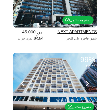
مشروع مكتمل
NEXT APARTMENTS
من 45.000
دولار
شقق فاخرة على البحر
أقساط بدون فوائد
99%
تم بيع
مشروع مكتمل