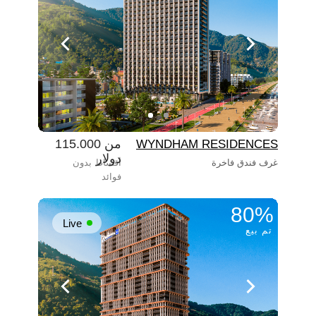
من 115.000
WYNDHAM RESIDENCES
دولار
غرف فندق فاخرة
أقساط بدون
فوائد
80%
Live
تم بيع