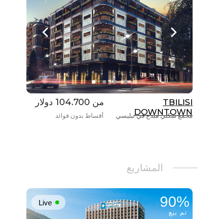
من 104.700 دولار
TBILISI
DOWNTOWN
مجمع سكني مبدع في تبليسي
أقساط بدون فوائد
المشاريع
90%
Live
تم بيع