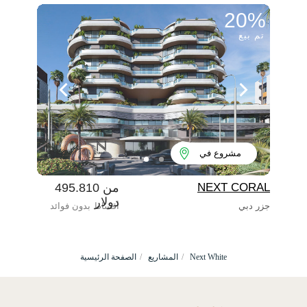
20%
تم بيع
مشروع في
دبي
NEXT CORAL
من 495.810
دولار
جزر دبي
أقساط بدون فوائد
Next White
/
المشاريع
/
الصفحة الرئيسية