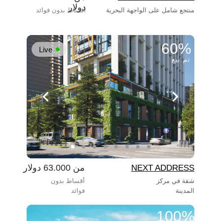
دولار
منتجع شامل على الواجهة البحرية
أقساط بدون فوائد
60%
Live
تم بيع
من 63.000 دولار
NEXT ADDRESS
شقة في مركز
أقساط بدون
المدينة
فوائد
100%