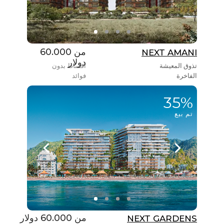
من 60.000
NEXT AMANI
دولار
تذوق المعيشة
أقساط بدون
الفاخرة
فوائد
35%
تم بيع
من 60.000 دولار
NEXT GARDENS