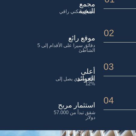
مجمع
النخبة
مجمع سكني راقي
02
موقع رائع
5 دقائق سيرا على الأقدام إلى
الشاطئ
03
أعلى
العوائد
عائد سنوي يصل إلى
12%
04
استثمار مربح
شقق تبدأ من 57.000
دولار