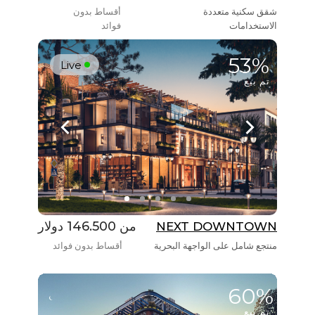
شقق سكنية متعددة
أقساط بدون
الاستخدامات
فوائد
53%
Live
تم بيع
من 146.500 دولار
NEXT DOWNTOWN
منتجع شامل على الواجهة البحرية
أقساط بدون فوائد
60%
تم بيع