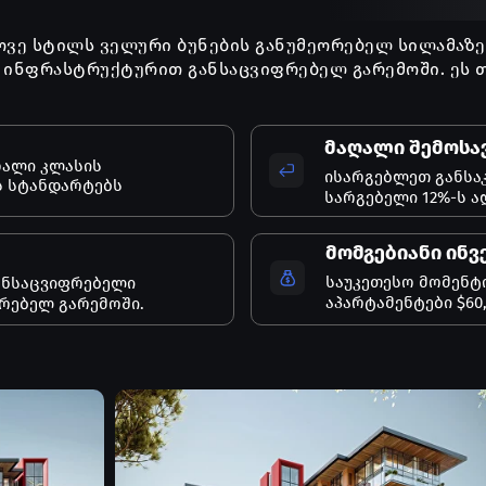
ოვე სტილს ველური ბუნების განუმეორებელ სილამაზეს
ინფრასტრუქტურით განსაცვიფრებელ გარემოში. ეს თქ
მაღალი შემოსა
ღალი კლასის
ისარგებლეთ განსა
ს სტანდარტებს
სარგებელი 12%-ს ა
მომგებიანი ინვ
საუკეთესო მომენტი
ანსაცვიფრებელი
აპარტამენტები $60,
ორებელ გარემოში.
ტის განვითარებულ ეკოსისტემაში, რომელიც 250
ეს აღმავალი ეკონომიკური ზონა გამოირჩევა
ებით, საგანმანათლებლო სივრცეებითა და 78-
 მდებარეობა უზრუნველყოფს სწრაფ
s-ამდე გზას მხოლოდ 30 წუთი სჭირდება, Ruiru
ორისო აეროპორტამდე მანძილი 35 კილომეტრია.