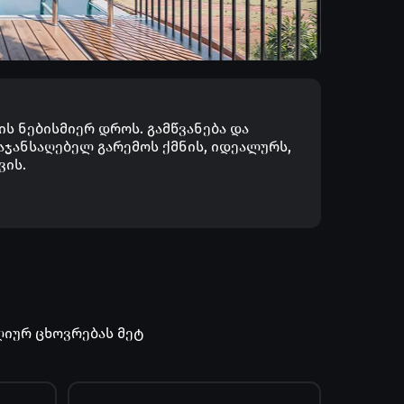
იალური
ფანჯრის პროფილში ინტეგრირებული
თბოს ოთახში
სავენტილაციო არხები
როულად
უზრუნველყოფს ჰაერის
.
კონტროლირებად ცვლას
თბოიზოლაციისა და უსაფრთხოების
ს ნებისმიერ დროს. გამწვანება და
დაცვით.
ჯანსაღებელ გარემოს ქმნის, იდეალურს,
ვის.
ღიურ ცხოვრებას მეტ