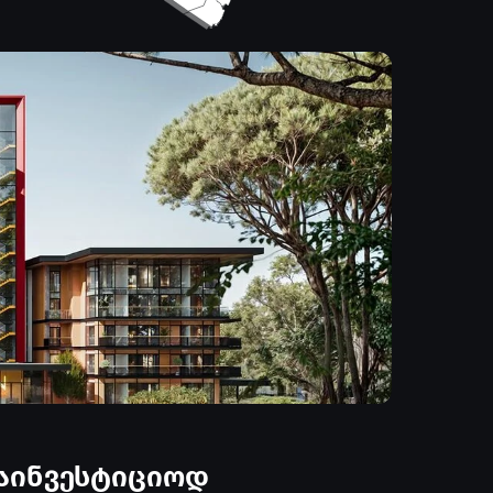
ებლად და
ჭკვიანი ინვესტიციისთვის. მზარდი ეკონომიკა და
ნესისთვის.
საინვესტიციოდ