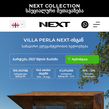
NEXT COLLECTION
ᲡᲞᲔᲪᲘᲐᲚᲣᲠᲘ ᲨᲔᲗᲐᲕᲐᲖᲔᲑᲐ
VILLA PERLA NEXT-ᲘᲡᲒᲐᲜ
სანაპირო ელეგანტურობის ხელოვნება
ᲐᲙᲚᲔᲑᲐ ᲓᲐ ᲒᲐᲓᲐᲮᲓᲘᲡ ᲛᲝᲥᲜᲘᲚᲘ ᲞᲘᲠᲝᲑᲔᲑᲘ
ქართული
ბარდება 2027 წლის მაისში
რემონტით
€42 ათასი
15% (€375k)
€1,375,000
10% - 12%
თვეში
პირველადი
საბოლოო
წლიური
შენატანი
შენატანი - 55%
სარგებელი
30% - 18 თვე
პროექტები
საერთაშორისო
დასრულებული
იხი
საქართველოში
პროექტები
პროექტები
ვრც