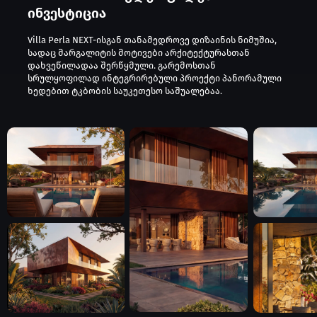
ინვესტიცია
Villa Perla NEXT-ისგან თანამედროვე დიზაინის ნიმუშია,
სადაც მარგალიტის მოტივები არქიტექტურასთან
დახვეწილადაა შერწყმული. გარემოსთან
სრულყოფილად ინტეგრირებული პროექტი პანორამული
ხედებით ტკბობის საუკეთესო საშუალებაა.
ოთხსეზონიანი კურორტი
პარკებითა და ლურჯი ზ
320 მზიანი დღე სიმშვი
საუკეთესო გარანტიაა.
ესპანეთი მრავალფეროვანი ქვეყანაა
მაღალ დონესა და დიდ საინვესტიციო