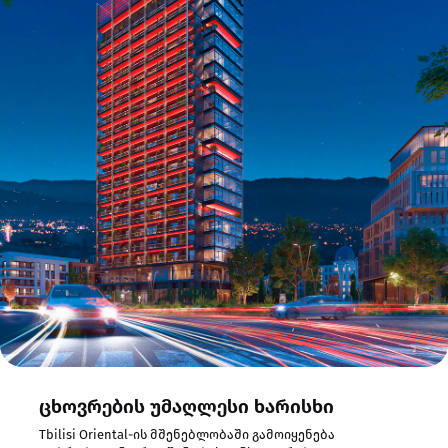
Tbilisi Oriental
რაც შენობის გან
განაპირობებს. 
სტანდარტებს აკმ
დროსაც კი სეისმ
ცხოვრების უმაღლესი ხარისხი
Tbilisi Oriental-ის მშენებლობაში გამოიყენება