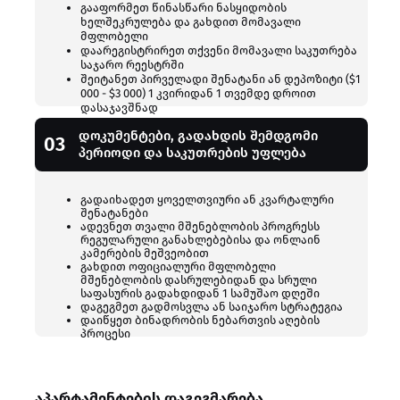
გააფორმეთ წინასწარი ნასყიდობის
ხელშეკრულება და გახდით მომავალი
NEXT Oriental-ი შექმნილია დახვეწილი ცხოვრების,
მფლობელი
აღმოსავლური ელეგანტურობისა და თანამედროვე კომფორტ
დაარეგისტრირეთ თქვენი მომავალი საკუთრება
მოყვარულთათვის. აქ ყოველი დეტალი – დაბალანსებული
საჯარო რეესტრში
შეიტანეთ პირველადი შენატანი ან დეპოზიტი ($1
დაგეგმარება, საგულდაგულოდ შერჩეული მასალები, განათებ
000 - $3 000) 1 კვირიდან 1 თვემდე დროით
თუ ფაქტურა – მშვიდი და ჰარმონიული საცხოვრებელი
დასაჯავშნად
პირობების შექმნას ემსახურება. თითოეულ აპარტამენტში
პრაქტიკული საცხოვრებელი სივრცე და სრულად აღჭურვილი
დოკუმენტები, გადახდის შემდგომი
03
სამზარეულო საშუალებას გაძლევთ, ისიამოვნოთ
პერიოდი და საკუთრების უფლება
პრივატულობითა და თქვენს პერსონალურ რიტმზე მორგებუ
ცხოვრების სტილით.
გადაიხადეთ ყოველთვიური ან კვარტალური
შენატანები
დაუკავშირდით გაყიდვების მენეჯერს, გაეცანით არსებულ
ადევნეთ თვალი მშენებლობის პროგრესს
ვარიანტებს და შეარჩიეთ დაგეგმარება, რომელიც NEXT Orient
რეგულარული განახლებებისა და ონლაინ
ში თქვენს სახლად იქცევა.
კამერების მეშვეობით
გახდით ოფიციალური მფლობელი
მშენებლობის დასრულებიდან და სრული
საფასურის გადახდიდან 1 სამუშაო დღეში
დაგეგმეთ გადმოსვლა ან საიჯარო სტრატეგია
დაიწყეთ ბინადრობის ნებართვის აღების
პროცესი
აპარტამენტების დაგეგმარება