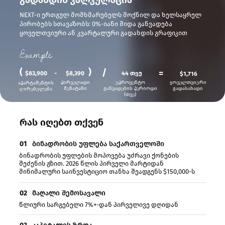
NEXT-ი ერთგულ მომხმარებელს მოქნილ და ხელსაყრელ
პირობებს სთავაზობს: 0%-იანი შიდა განვადება
ყოველთვიური ან კვარტალური გადახდის გრაფიკით
(
)
/
=
-
$83,900
$8,390
44 თვე
$1,716
პირველადი
უპროცენტო
ყოველთვიური
აპარტამენტის
შენატანი
განვადების პერიოდი
გადასახადი
ღირებულება
(თვე)
რას იღებთ თქვენ
01
ბინადრობის უფლება საქართველოში
ბინადრობის უფლების მოპოვება უძრავი ქონების
შეძენის გზით. 2026 წლის პირველი მარტიდან
მინიმალური საინვესტიციო თანხა შეადგენს $150,000-ს
02
მაღალი შემოსავალი
წლიური სარგებელი 7%+-დან პირველივე დღიდან